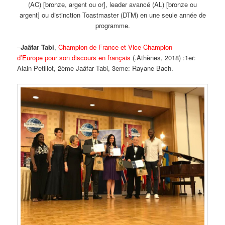
(AC) [bronze, argent ou or], leader avancé (AL) [bronze ou
argent] ou distinction Toastmaster (DTM) en une seule année de
programme.
–
Jaâfar Tabi
,
Champion de France et
Vice-Champion
d’Europe
pour son discours en français
(.Athènes, 2018) :1er:
Alain Petillot, 2ème Jaâfar Tabi, 3eme: Rayane Bach.